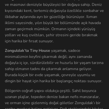
ve masmavi deniziyle büyüleyici bir doğaya sahip. Deniz
kıyısındaki kent, tertemiz doğasıyla özellikle sonbahar ve
ilkbahar aylarında ayrı bir güzelliğe bürünüyor. Ilıman
iklimi sayesinde, yılın büyük bir bölümünde açık havada
zaman geçirmek mümkün. Ormanın içindeki yürüyüş
yolları ve kuş cıvıltıları, şehir stresini geride bırakmak
için harika bir fırsat sunuyor.
Zonguldak’ta Tiny House
yaşamak, sadece
minimalizmin keyfini çıkarmak değil; aynı zamanda
doğayla iç içe, sürdürülebilir ve huzurlu bir yaşam tarzına
sahip olmanın tadını da çıkarmak anlamına geliyor.
Burada küçük bir evde yaşamak, çevreyle uyumlu ve
dingin bir hayat için harika bir başlangıç noktası sunuyor.
Bölgenin coğrafi yapısı oldukça çeşitli. Sahil boyunca
uzanan plajlar, tepeden denize bakan nefis manzaralar,
ve orman içine gizlenmiş doğal göletler Zonguldak’ı bir
cazibe merkezi haline getiriyor. Dağ eteklerindeki köyler