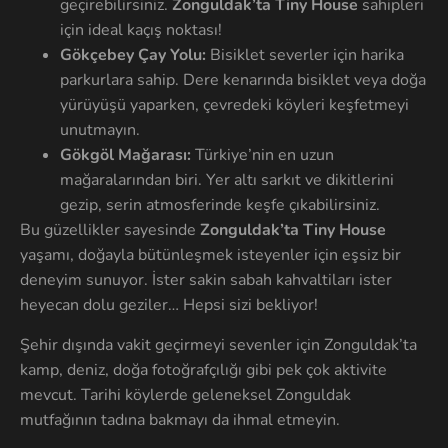
geçirebilirsiniz.
Zonguldak’ta Tiny House
sahipleri
için ideal kaçış noktası!
Gökçebey Çay Yolu:
Bisiklet severler için harika
parkurlara sahip. Dere kenarında bisiklet veya doğa
yürüyüşü yaparken, çevredeki köyleri keşfetmeyi
unutmayın.
Gökgöl Mağarası:
Türkiye’nin en uzun
mağaralarından biri. Yer altı sarkıt ve dikitlerini
gezip, serin atmosferinde keşfe çıkabilirsiniz.
Bu güzellikler sayesinde
Zonguldak’ta Tiny House
yaşamı, doğayla bütünleşmek isteyenler için eşsiz bir
deneyim sunuyor. İster sakin sabah kahvaltiları ister
heyecan dolu geziler… Hepsi sizi bekliyor!
Şehir dışında vakit geçirmeyi sevenler için Zonguldak’ta
kamp, deniz, doğa fotoğrafçılığı gibi pek çok aktivite
mevcut. Tarihi köylerde geleneksel Zonguldak
mutfağının tadına bakmayı da ihmal etmeyin.