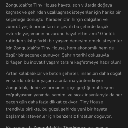
Zonguldak’ta Tiny House hayatı, son yıllarda doğaya
kaçmak ve şehirden uzaklaşmak isteyenler için harika bir
seçeneğe dönüştü. Karadeniz’in hırçın dalgaları ve
zümrüt yeşili ormanları ile çevrili bu şehirde küçük
evlerde yaşamanın huzurunu hayal ettiniz mi? Günlük
rutinden sıkılıp farklı bir yaşam deneyimlemek isteyenler
için Zonguldak’ta Tiny House, hem ekonomik hem de
özgür bir seçenek sunuyor. Şehrin tarihi dokusuyla
birleşen bu inovatif yaşam tarzını keşfetmeye hazır olun!
Artan kalabalıklar ve beton şehirler, insanları daha doğal
ve sürdürülebilir yaşam alanlarına yönlendiriyor.
Zonguldak, deniz ve ormanın iç içe geçtiği muhteşem
coğrafyasının yanında, samimi ve sıcak insanlarıyla da her
geçen gün daha fazla dikkat çekiyor. Tiny House
trendiyle birlikte, bu güzel şehirde yeni bir hayata
başlamak isteyenler için benzersiz fırsatlar doğuyor.
Bu yazımızda
Zonguldak’ta Tiny House
yaşamının