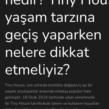
yaşam tarzına
geçiş yaparken
nelere dikkat
etmeliyiz?
Tiny House, son yıllarda özellikle doğayla iç içe bir
yaşam arzulayanlar arasında oldukça popüler hale
gelmiştir. 18 Ocak 2024 tarihinde çıkan yönetmelik
ile Tiny House’larınhukuki tanımı ve kullanım koşulları