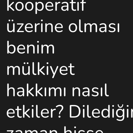
kooperatif
üzerine olması
benim
mülkiyet
hakkımı nasıl
etkiler?
Dilediğ
zaman hisse