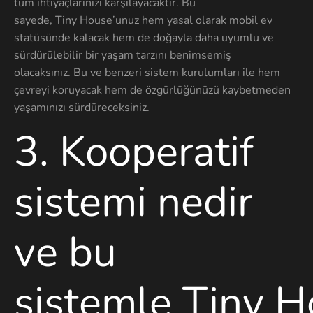
tüm ihtiyaçlarınızı karşılayacaktır. Bu
sayede, Tiny House’unuz hem yasal olarak mobil ev
statüsünde kalacak hem de doğayla daha uyumlu ve
sürdürülebilir bir yaşam tarzını benimsemiş
olacaksınız. Bu ve benzeri sistem kurulumları ile hem
çevreyi koruyacak hem de özgürlüğünüzü kaybetmeden
yaşamınızı sürdüreceksiniz.
3
. Kooperatif
sistemi nedir
ve bu
sistemle
Tiny
H