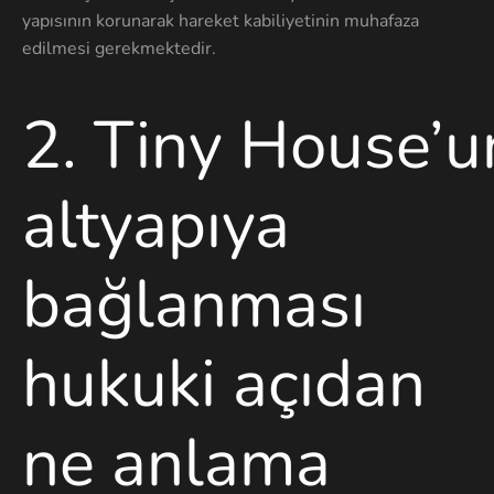
yapısının korunarak hareket kabiliyetinin muhafaza
edilmesi gerekmektedir.
2
.
Tiny
House’u
altyapıya
bağlanması
hukuki açıdan
ne anlama