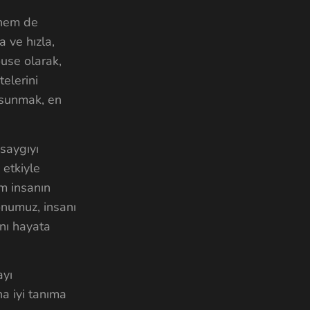
 hem de
 ve hızla,
use olarak,
elerini
 sunmak, en
saygıyı
 etkiyle
m insanın
onumuz, insanı
nı hayata
ayı
ha iyi tanıma