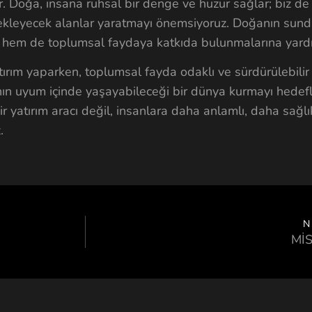
ar. Doğa, insana ruhsal bir denge ve huzur sağlar; biz de
tekleyecek alanlar yaratmayı önemsiyoruz. Doğanın sund
e hem de toplumsal faydaya katkıda bulunmalarına yardı
rım yaparken, toplumsal fayda odaklı ve sürdürülebilir 
nın uyum içinde yaşayabileceği bir dünya kurmayı hedefli
r yatırım aracı değil, insanlara daha anlamlı, daha sağlı
.
N
Mİ