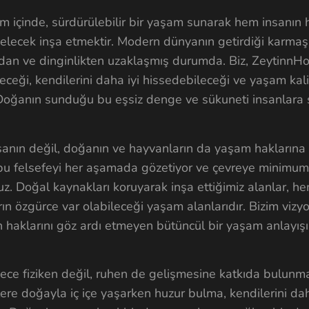
m içinde, sürdürülebilir bir yaşam sunarak hem insanın
gelecek inşa etmektir. Modern dünyanın getirdiği karmaşa
an ve dinginlikten uzaklaşmış durumda. Biz, ZeytinnHo
ceği, kendilerini daha iyi hissedebileceği ve yaşam kalit
z. Doğanın sunduğu bu eşsiz denge ve sükuneti insanlara
nsanın değil, doğanın ve hayvanların da yaşam haklarına 
, bu felsefeyi her aşamada gözetiyor ve çevreye minimum
 Doğal kaynakları koruyarak inşa ettiğimiz alanlar, he
n özgürce var olabileceği yaşam alanlarıdır. Bizim vizy
 haklarını göz ardı etmeyen bütüncül bir yaşam anlayışı
ece fiziken değil, ruhen de gelişmesine katkıda bulunm
lere doğayla iç içe yaşarken huzur bulma, kendilerini da