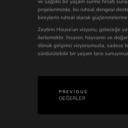
ve sağlıklı bir yaşam sürme fırsatı sun
projelerimizde, bu ruhsal dengeyi des
bireylerin ruhsal olarak güçlenmelerin
Zeytinn House’un vizyonu, geleceğe yatı
ilerlemektir. İnsanın, hayvanın ve doğa
dönük girişimci vizyonumuzla, sadece bi
sürdürülebilir bir yaşam tarzı sunuyoruz
PREVIOUS
DEĞERLER