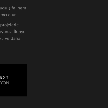
uğu şifa, hem
mcı olur.
projelerle
yoruz. İleriye
klı ve daha
EXT
SYON