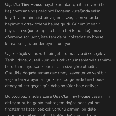
Uşak’ta Tiny House
hayali kuranlar için ilham verici bir
keşif yazısına hoş geldiniz! Doğanın kucağında sakin,
keyifli ve minimalist bir yaşam arayışı, son yıllarda
hepimizin ortak özlemi haline geldi. Günümüz şehir
hayatının yoğun temposu bazen bizi kendi doğamıza
dönmeye zorluyor, işte tam da bu noktada tiny house
konsepti eşsiz bir deneyim sunuyor.
Uşak, küçük ve huzurlu bir şehir olmasıyla dikkat çekiyor.
Tarihi, doğal güzellikleri ve sıcakkanlı insanlarıyla samimi
bir ortam arıyorsanız burası tam size göre olabilir.
Özellikle doğada zaman geçirmeyi sevenler ve yeni bir
yaşam tarzı arayanlar için kırsal bölgelerde tiny house
deneyimi her geçen gün daha popüler hale geliyor.
Bu blog yazımızda sizlere
Uşak’ta Tiny House
yaşamının
detaylarını, bölgenin muhteşem doğasından yatırım
fırsatlarına kadar pek çok yönünü samimi bir dille
aktarıyoruz. Haydi gelin, Uşak’ın doğal güzellikleri,