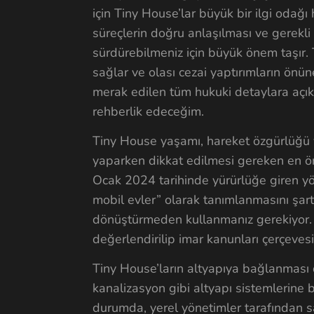
için Tiny House’lar büyük bir ilgi odağ
süreçlerin doğru anlaşılması ve gerekli 
sürdürebilmeniz için büyük önem taşır.
sağlar ve olası cezai yaptırımların önü
merak edilen tüm hukuki detaylara açıklı
rehberlik edeceğim.
Tiny House yaşamı, hareket özgürlüğü v
yaparken dikkat edilmesi gereken en ön
Ocak 2024 tarihinde yürürlüğe giren yön
mobil evler” olarak tanımlanmasını şar
dönüştürmeden kullanmanız gerekiyor. A
değerlendirilip imar kanunları çerçevesin
Tiny House’ların altyapıya bağlanması d
kanalizasyon gibi altyapı sistemlerine
durumda, yerel yönetimler tarafından sab