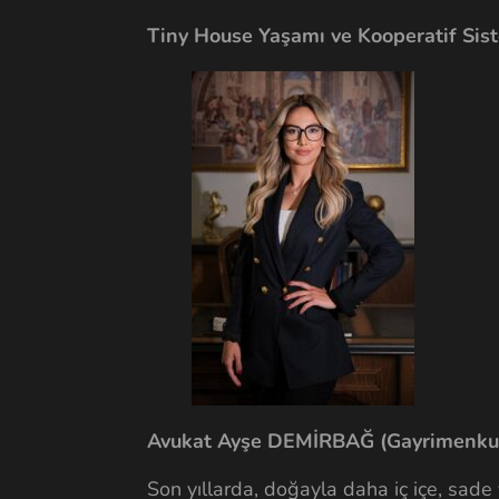
Tiny House Yaşamı ve Kooperatif Siste
Avukat Ayşe DEMİRBAĞ (Gayr
i
menku
Son yıllarda, doğayla daha iç içe, sade v