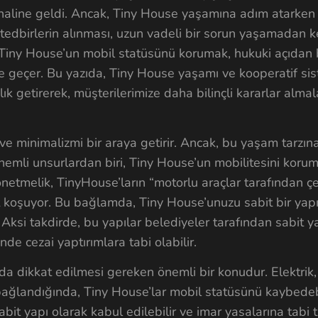
ı haline geldi. Ancak, Tiny House yaşamına adım atarken
tedbirlerin alınması, uzun vadeli bir sorun yaşamadan ke
 Tiny House’un mobil statüsünü korumak, hukuki açıdan 
ne geçer. Bu yazıda, Tiny House yaşamı ve kooperatif sis
k getirerek, müşterilerimize daha bilinçli kararlar almala
e minimalizmi bir araya getirir. Ancak, bu yaşam tarzın
emli unsurlardan biri, Tiny House’un mobilitesini korum
etmelik, TinyHouse’ların “motorlu araçlar tarafından çe
t koşuyor. Bu bağlamda, Tiny House’unuzu sabit bir yap
ksi takdirde, bu yapılar belediyeler tarafından sabit y
de cezai yaptırımlara tabi olabilir.
a dikkat edilmesi gereken önemli bir konudur. Elektrik,
 bağlandığında, Tiny House’lar mobil statüsünü kaybedeb
it yapı olarak kabul edilebilir ve imar yasalarına tabi tu