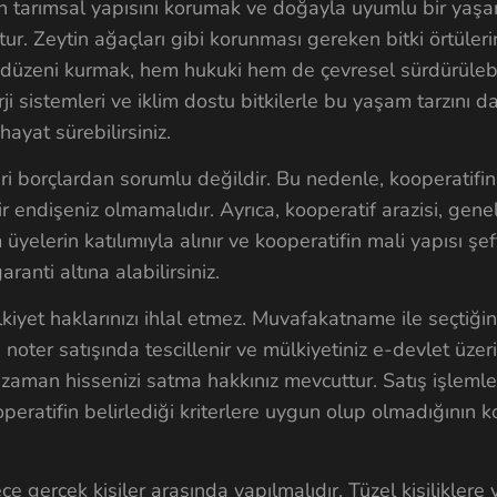
nin tarımsal yapısını korumak ve doğayla uyumlu bir ya
ur. Zeytin ağaçları gibi korunması gereken bitki örtüleri
 düzeni kurmak, hem hukuki hem de çevresel sürdürülebil
ji sistemleri ve iklim dostu bitkilerle bu yaşam tarzını d
hayat sürebilirsiniz.
ri borçlardan sorumlu değildir. Bu nedenle, kooperatifin
endişeniz olmamalıdır. Ayrıca, kooperatif arazisi, genel
yelerin katılımıyla alınır ve kooperatifin mali yapısı şef
aranti altına alabilirsiniz.
iyet haklarınızı ihlal etmez. Muvafakatname ile seçtiğin
noter satışında tescillenir ve mülkiyetiniz e-devlet üze
iz zaman hissenizi satma hakkınız mevcuttur. Satış işleml
peratifin belirlediği kriterlere uygun olup olmadığının k
e gerçek kişiler arasında yapılmalıdır. Tüzel kişiliklere 