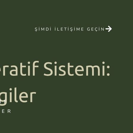
ŞIMDI ILETIŞIME GEÇIN
IF
LER