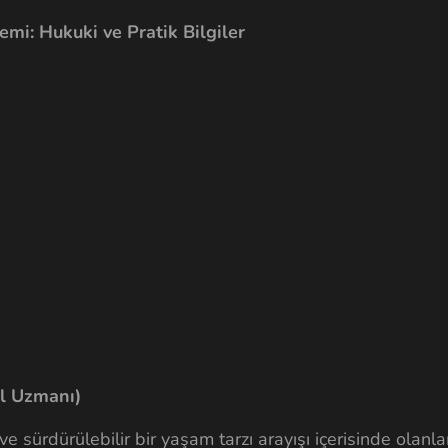
mi: Hukuki ve Pratik Bilgiler
l Uzmanı)
e sürdürülebilir bir yaşam tarzı arayışı içerisinde olanla