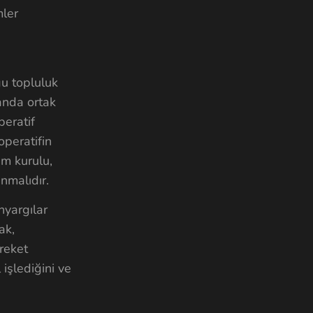
mler
ğu topluluk
anda ortak
peratif
operatifin
im kurulu,
ınmalıdır.
nyargılar
ak,
reket
işlediğini ve