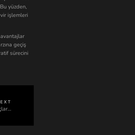
. Bu yüzden,
vir işlemleri
avantajlar
rzına geçiş
tif sürecini
EXT
Toprak Yatırımı: Manevi ve Maddi Kazançların Gücü