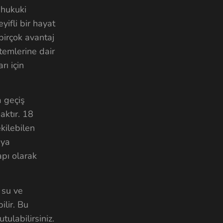
 hukuki
yifli bir hayat
birçok avantaj
temlerine dair
rı için
a geçiş
aktır. 18
kilebilen
ıya
apı olarak
 su ve
ilir. Bu
tulabilirsiniz.