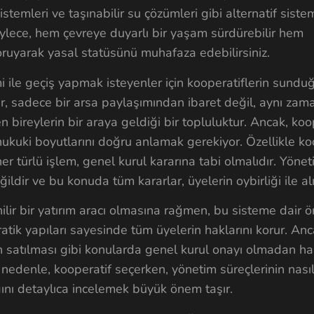
istemleri ve taşınabilir su çözümleri gibi alternatif siste
Böylece, hem çevreye duyarlı bir yaşam sürdürebilir hem
ruyarak yasal statüsünü muhafaza edebilirsiniz.
 ile geçiş yapmak isteyenler için kooperatiflerin sundu
er, sadece bir arsa paylaşımından ibaret değil, aynı zam
 bireylerin bir araya geldiği bir topluluktur. Ancak, koo
ukuki boyutlarını doğru anlamak gerekiyor. Özellikle ko
r türlü işlem, genel kurul kararına tabi olmalıdır. Yönet
ildir ve bu konuda tüm kararlar, üyelerin oybirliği ile al
nilir bir yatırım aracı olmasına rağmen, bu sisteme dair ö
atik yapıları sayesinde tüm üyelerin haklarını korur. Anc
in satılması gibi konularda genel kurul onayı olmadan ha
denle, kooperatif seçerken, yönetim süreçlerinin nasıl 
ını detaylıca incelemek büyük önem taşır.