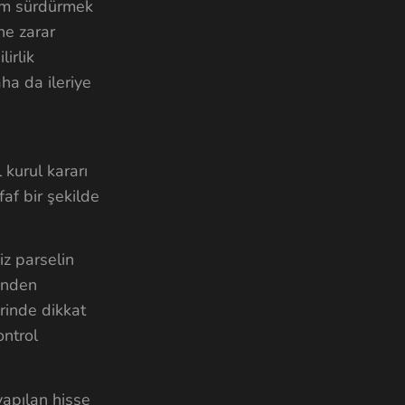
şam sürdürmek
ne zarar
irlik
aha da ileriye
 kurul kararı
faf bir şekilde
iz parselin
rinden
erinde dikkat
ontrol
yapılan hisse