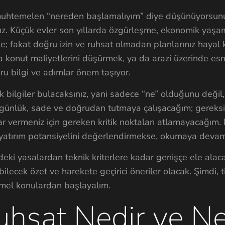
, muhtemelen “nereden başlamalıyım” diye düşünüyorsun
ız. Küçük evler son yıllarda özgürleşme, ekonomik yaşa
; fakat doğru izin ve ruhsat olmadan planlarınız hayal k
a konut maliyetlerini düşürmek, ya da arazi üzerinde es
ru bilgi ve adımlar önem taşıyor.
bilgiler bulacaksınız, yani sadece “ne” olduğunu değil,
 günlük, sade ve doğrudan tutmaya çalışacağım; gereksi
 vermeniz için gereken kritik noktaları atlamayacağım.
 yatırım potansiyelini değerlendirmekse, okumaya devam
ndeki yasalardan teknik kriterlere kadar genişçe ele alac
ilecek özet ve harekete geçirici öneriler olacak. Şimdi, 
emel konulardan başlayalım.
ruhsat Nedir ve N