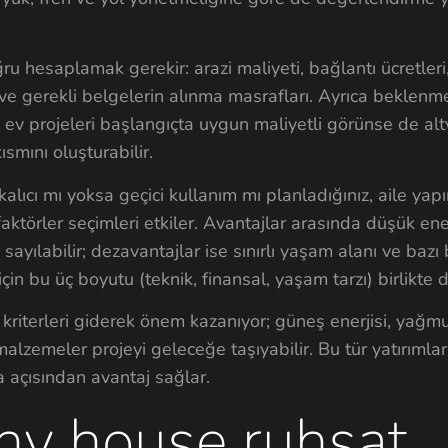
ru hesaplamak gerekir: arazi maliyeti, bağlantı ücretleri
ve gerekli belgelerin alınma masrafları. Ayrıca beklenm
k ev projeleri başlangıçta uygun maliyetli görünse de al
ısmını oluşturabilir.
kalıcı mı yoksa geçici kullanım mı planladığınız, aile ya
faktörler seçimleri etkiler. Avantajlar arasında düşük ener
ayılabilir; dezavantajlar ise sınırlı yaşam alanı ve bazı
 için bu üç boyutu (teknik, finansal, yaşam tarzı) birlikte 
ik kriterleri giderek önem kazanıyor; güneş enerjisi, yağm
alzemeler projeyi geleceğe taşıyabilir. Bu tür yatırımla
 açısından avantaj sağlar.
iny house ruhsat