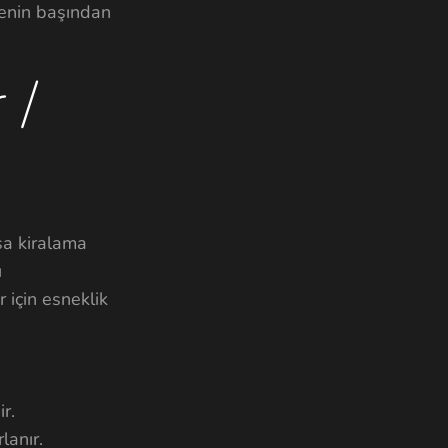
jenin başından
 /
ksa kiralama
ı
 için esneklik
r.
lanır.