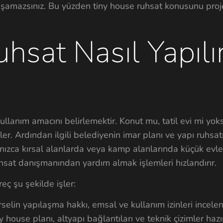
aşamazsınız. Bu yüzden tiny house ruhsat konusunu pro
hsat Nasıl Yapılır
 kullanım amacını belirlemektir. Konut mu, tatil evi mi yo
iler. Ardından ilgili belediyenin imar planı ve yapı ruhsat
lnızca kırsal alanlarda veya kamp alanlarında küçük evler
uhsat danışmanından yardım almak işlemleri hızlandırır.
eç şu şekilde işler:
elin yapılaşma hakkı, emsal ve kullanım izinleri inceleni
 house planı, altyapı bağlantıları ve teknik çizimler hazır