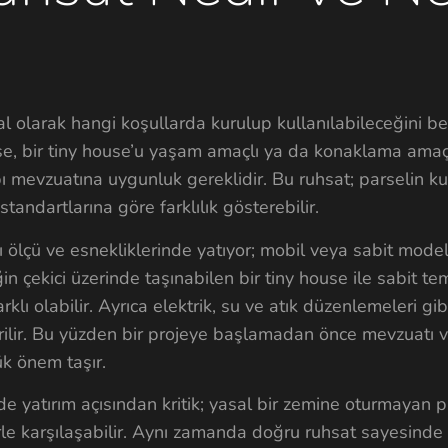
al olarak hangi koşullarda kurulup kullanılabileceğini be
irse, bir tiny house’u yaşam amaçlı ya da konaklama ama
apı mevzuatına uygunluk gereklidir. Bu ruhsat; parselin k
tandartlarına göre farklılık gösterebilir.
ı ölçü ve esnekliklerinde yatıyor; mobil veya sabit modell
n çekici üzerinde taşınabilen bir tiny house ile sabit te
rklı olabilir. Ayrıca elektrik, su ve atık düzenlemeleri gib
irilir. Bu yüzden bir projeye başlamadan önce mevzuatı v
k önem taşır.
yatırım açısından kritik; yasal bir zemine oturmayan pr
le karşılaşabilir. Aynı zamanda doğru ruhsat sayesinde s