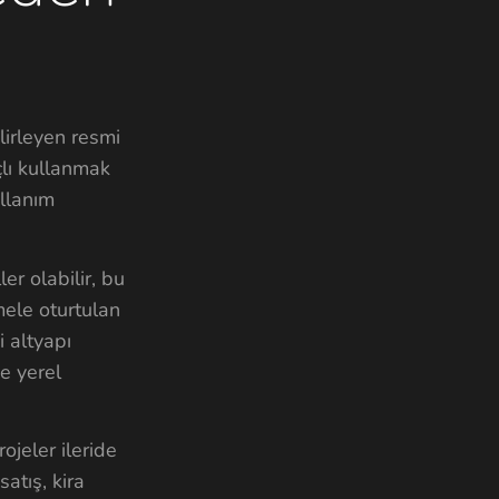
lirleyen resmi
çlı kullanmak
ullanım
er olabilir, bu
mele oturtulan
i altyapı
e yerel
ojeler ileride
atış, kira