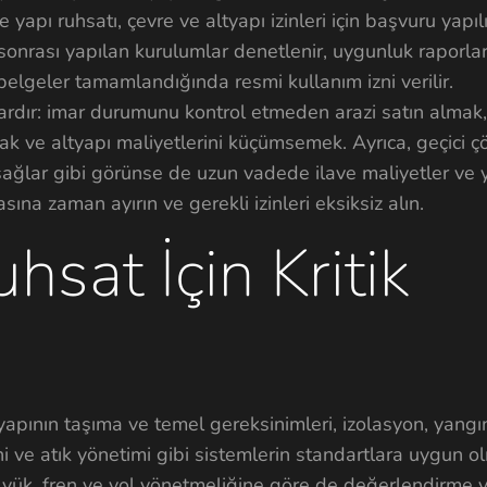
apı ruhsatı, çevre ve altyapı izinleri için başvuru yapılı
nrası yapılan kurulumlar denetlenir, uygunluk raporları 
belgeler tamamlandığında resmi kullanım izni verilir.
ardır: imar durumunu kontrol etmeden arazi satın almak,
rmak ve altyapı maliyetlerini küçümsemek. Ayrıca, geçici ç
ğlar gibi görünse de uzun vadede ilave maliyetler ve y
na zaman ayırın ve gerekli izinleri eksiksiz alın.
hsat İçin Kritik
yapının taşıma ve temel gereksinimleri, izolasyon, yangı
ini ve atık yönetimi gibi sistemlerin standartlara uygun o
i yük, fren ve yol yönetmeliğine göre de değerlendirme ya