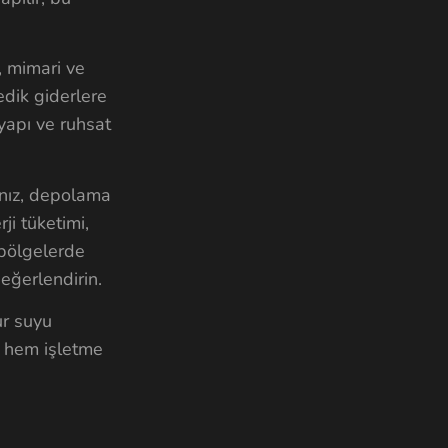
, mimari ve
edik giderlere
tyapı ve ruhsat
pınız, depolama
ji tüketimi,
 bölgelerde
değerlendirin.
ur suyu
r hem işletme