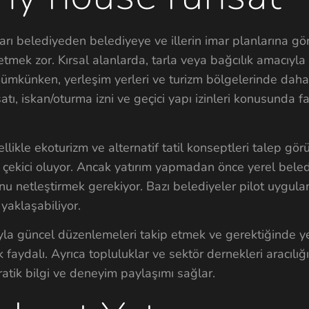
rı belediyeden belediyeye ve illerin imar planlarına gör
tmek zor. Kırsal alanlarda, tarla veya bağcılık amacıyla 
ümkünken, yerleşim yerleri ve turizm bölgelerinde daha s
tı, iskan/oturma izni ve geçici yapı izinleri konusunda fa
llikle ekoturizm ve alternatif tatil konseptleri talep gör
in çekici oluyor. Ancak yatırım yapmadan önce yerel beled
 netleştirmek gerekiyor. Bazı belediyeler pilot uygula
 yaklaşabiliyor.
sıyla güncel düzenlemeleri takip etmek ve gerektiğinde y
ydalı. Ayrıca topluluklar ve sektör dernekleri aracılığ
ratik bilgi ve deneyim paylaşımı sağlar.