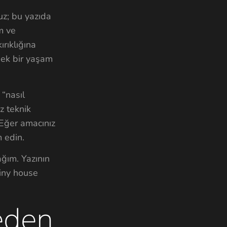
uz; bu yazıda
m ve
ırıklığına
nek bir yaşam
 “nasıl
z teknik
 Eğer amacınız
 edin.
ağım. Yazının
tiny house
eden