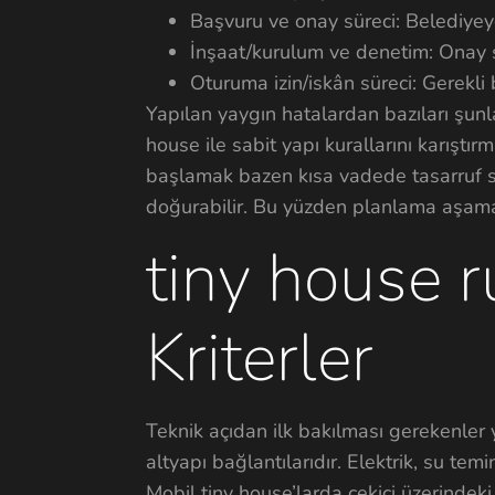
Başvuru ve onay süreci: Belediyeye y
İnşaat/kurulum ve denetim: Onay so
Oturuma izin/iskân süreci: Gerekli 
Yapılan yaygın hatalardan bazıları şunl
house ile sabit yapı kurallarını karıştı
başlamak bazen kısa vadede tasarruf sa
doğurabilir. Bu yüzden planlama aşaması
tiny house ru
Kriterler
Teknik açıdan ilk bakılması gerekenler 
altyapı bağlantılarıdır. Elektrik, su tem
Mobil tiny house’larda çekici üzerindek