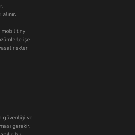
r.
alınır.
 mobil tiny
özümlerle işe
asal riskler
n güvenliği ve
lması gerekir.
pılır; bu