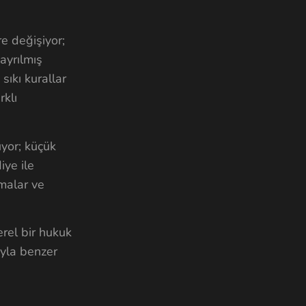
e değişiyor;
ayrılmış
ıkı kurallar
rklı
üyor; küçük
iye ile
malar ve
erel bir hukuk
ıyla benzer