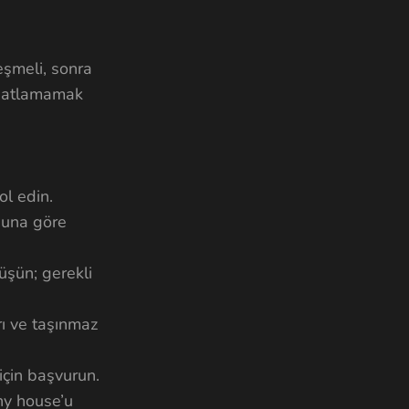
eşmeli, sonra
rı atlamamak
ol edin.
 buna göre
üşün; gerekli
rı ve taşınmaz
 için başvurun.
ny house’u