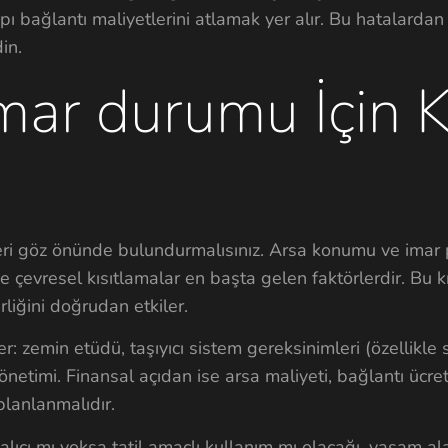
pı bağlantı maliyetlerini atlamak yer alır. Bu hatalardan
in.
mar durumu İçin Kr
eri göz önünde bulundurmalısınız. Arsa konumu ve imar p
 ve çevresel kısıtlamalar en başta gelen faktörlerdir. Bu kr
rliğini doğrudan etkiler.
: zemin etüdü, taşıyıcı sistem gereksinimleri (özellikle s
önetimi. Finansal açıdan ise arsa maliyeti, bağlantı ücret
planlanmalıdır.
lıcı mı yoksa tatil amaçlı kullanım mı olacağı, yaşam a