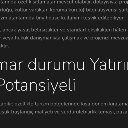
nlarında özel kısıtlamalar mevcut olabilir; dolayısıyla pr
üğü, kültür varlıkları koruma kurulu) bilgi alışverişi şartt
zm alanlarında tiny house kullanımı teşvik edilebiliyor.
 ancak yasal belirsizlikler ve standart eksiklikleri hâlen
ar veya hukuk danışmanıyla çalışmak ve projenizi mevzu
ktır.
imar durumu Yatır
Potansiyeli
labilir; özellikle turizm bölgelerinde kısa dönem kiralam
üşük başlangıç maliyeti ve sürdürülebilirlik teması, pazar