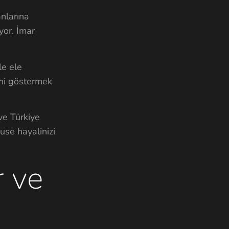
anlarına
yor. İmar
le ele
ini göstermek
ve Türkiye
use hayalinizi
r ve