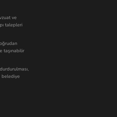
evzuat ve
ı talepleri
 doğrudan
e taşınabilir
durdurulması,
, belediye