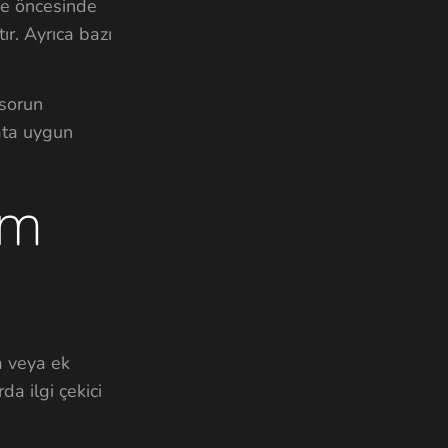
oje öncesinde
ır. Ayrıca bazı
 sorun
ata uygun
ım
a veya ek
da ilgi çekici