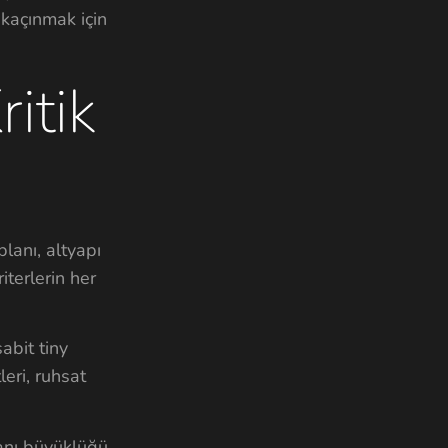
 kaçınmak için
itik
lanı, altyapı
iterlerin her
abit tiny
leri, ruhsat
lanı büyüklüğü