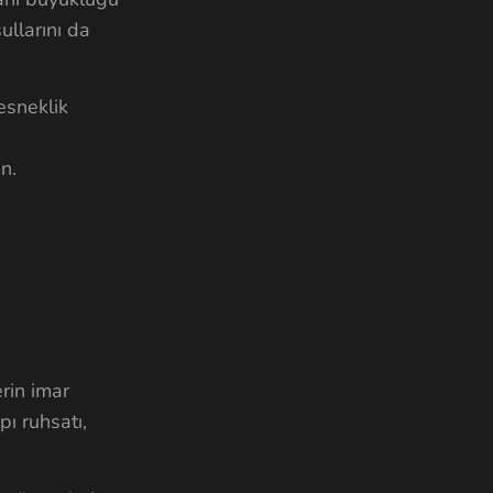
ullarını da
esneklik
n.
rin imar
pı ruhsatı,