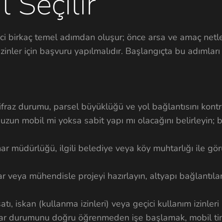
l Seçilir
ci birkaç temel adımdan oluşur; önce arsa ve amaç netl
 izinler için başvuru yapılmalıdır. Başlangıçta bu adımla
ifraz durumu, parsel büyüklüğü ve yol bağlantısını kontr
nuzun mobil mi yoksa sabit yapı mı olacağını belirleyin;
ar müdürlüğü, ilgili belediye veya köy muhtarlığı ile gör
r veya mühendisle projeyi hazırlayın, altyapı bağlantıla
atı, iskan (kullanma izinleri) veya geçici kullanım izinleri
imar durumunu doğru öğrenmeden işe başlamak, mobil ti