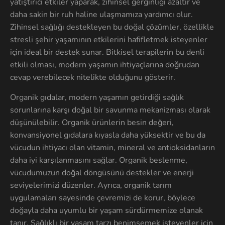
yatıştırıcı etkiler yaparak, zihinsel gerginliği azaltır ve
daha sakin bir ruh haline ulaşmamıza yardımcı olur.
Zihinsel sağlığı destekleyen bu doğal çözümler, özellikle
stresli şehir yaşamının etkilerini hafifletmek isteyenler
için ideal bir destek sunar. Bitkisel terapilerin bu denli
etkili olması, modern yaşamın ihtiyaçlarına doğrudan
cevap verebilecek nitelikte olduğunu gösterir.
Organik gıdalar, modern yaşamın getirdiği sağlık
sorunlarına karşı doğal bir savunma mekanizması olarak
düşünülebilir. Organik ürünlerin besin değeri,
konvansiyonel gıdalara kıyasla daha yüksektir ve bu da
vücudun ihtiyacı olan vitamin, mineral ve antioksidanların
daha iyi karşılanmasını sağlar. Organik beslenme,
vücudumuzun doğal döngüsünü destekler ve enerji
seviyelerimizi düzenler. Ayrıca, organik tarım
uygulamaları sayesinde çevremizi de korur, böylece
doğayla daha uyumlu bir yaşam sürdürmemize olanak
tanır. Sağlıklı bir yaşam tarzı benimsemek isteyenler için