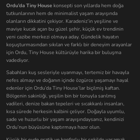
Ordu’da Tiny House
konsepti son yıllarda hem doğa
tutkunlarının hem de minimalist yaşam arayışında
olanların dikkatini çekiyor. Karadeniz’in yeşiline ve
maviye kucak açan bu güzel şehir, küçük ev trendinin
yeni cazibe merkezi olmaya aday. Gündelik hayatın
koşuşturmasından sıkılan ve farklı bir deneyim arayanlar
için Ordu, Tiny House kültürüyle harika bir buluşma
vadediyor.
Sabahları kuş sesleriyle uyanmayı, tertemiz bir havayla
nefes almayı ve doğanın içinde özgürce yaşamayı hayal
edenler için Ordu’da Tiny House’lar biçilmiş kaftan.
Bölgenin sakinliği, yeşilin bin bir tonuyla sarılmış
vadileri, denize bakan tepeleri ve sıcakkanlı insanları,
kısa sürede herkesin kalbini çeliyor. Doğayla uyumlu,
sade ve huzurlu bir yaşam arayışındaysanız, kendinizi
Ordu’nun büyüsüne kaptırmaya hazır olun.
Küçük bir evde pratik ve konforlu bir şekilde yaşamak,