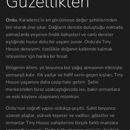
Güzellikleri
Ordu
, Karadeniz’in en görülmeye değer şehirlerinden
biri olarak öne çıkar. Dağların denizle buluştuğu noktada,
yamaçlarda yeşeren fındık bahçeleri ve canlı dereler
eşliğinde huzur dolu bir yaşam sunar. Ordu’da Tiny
House deneyimi, özellikle doğanın kalbinde kalmak
isteyenler için harika bir fırsat.
Bölgenin iklimi, yıl boyunca bol yağış almasının etkisiyle
yemyeşil kalır. Ilık yazlar ve hafif serin geçen kışları, Tiny
House yaşamını daha cazip hale getirir. Şehir
merkezinden biraz uzaklaştığınızda ise, bakir ormanlara
ve eski köylere ulaşmanız mümkün.
Ordu’nun coğrafi yapısı oldukça çeşitli. Sahil boyunca
uzanan plajlar, yüksek tepeler ve vadiler, göletler ve
ormanlar Tiny House sahiplerine birçok farklı manzara
seçeneği sunuyor. Doğa tutkunlarının yürüyüş, bisiklet