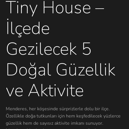
Tiny House –
İlçede
Gezilecek 5
Doğal Güzellik
ve Aktivite
Menderes, her köşesinde sürprizlerle dolu bir ilçe.
Özellikle doğa tutkunları için hem keşfedilecek yüzlerce
güzellik hem de sayısız aktivite imkanı sunuyor.