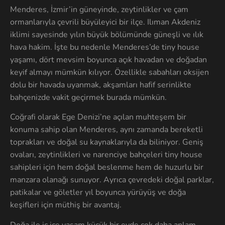
Menderes, İzmir’in güneyinde, zeytinlikler ve çam
ormanlarıyla çevrili büyüleyici bir ilçe. Ilıman Akdeniz
iklimi sayesinde yılın büyük bölümünde güneşli ve ılık
hava hakim. İşte bu nedenle Menderes’de tiny house
yaşamı, dört mevsim boyunca açık havadan ve doğadan
keyif almayı mümkün kılıyor. Özellikle sabahları oksijen
dolu bir havada uyanmak, akşamları hafif serinlikte
bahçenizde vakit geçirmek burada mümkün.
Coğrafi olarak Ege Denizi’ne açılan muhteşem bir
konuma sahip olan Menderes, aynı zamanda bereketli
toprakları ve doğal su kaynaklarıyla da biliniyor. Geniş
ovaları, zeytinlikleri ve narenciye bahçeleri tiny house
sahipleri için hem doğal beslenme hem de huzurlu bir
manzara olanağı sunuyor. Ayrıca çevredeki doğal parklar,
patikalar ve göletler yıl boyunca yürüyüş ve doğa
keşifleri için müthiş bir avantaj.
Doğa ile iç içe yaşam küçük bir evde çok daha anlam