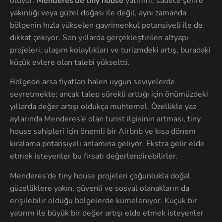
oluyor.
Menderes’de tiny house
yatırımı, sadece şehre
yakınlığı veya güzel doğası ile değil, aynı zamanda
bölgenin hızla yükselen gayrimenkul potansiyeli ile de
dikkat çekiyor. Son yıllarda gerçekleştirilen altyapı
projeleri, ulaşım kolaylıkları ve turizmdeki artış, buradaki
küçük evlere olan talebi yükseltti.
Bölgede arsa fiyatları halen uygun seviyelerde
seyretmekte; ancak talep sürekli arttığı için önümüzdeki
yıllarda değer artışı oldukça muhtemel. Özellikle yaz
aylarında Menderes’e olan turist ilgisinin artması, tiny
house sahipleri için önemli bir Airbnb ve kısa dönem
kiralama potansiyeli anlamına geliyor. Ekstra gelir elde
etmek isteyenler bu fırsatı değerlendirebilirler.
Menderes’de tiny house projeleri çoğunlukla doğal
güzelliklere yakın, güvenli ve sosyal olanakların da
erişilebilir olduğu bölgelerde kümeleniyor. Küçük bir
yatırım ile büyük bir değer artışı elde etmek isteyenler