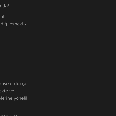
ında!
al
dığı esneklik
ouse
oldukça
mekte ve
lerine yönelik