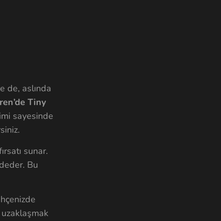
se de, aslında
en’de Tiny
limi sayesinde
siniz.
ırsatı sunar.
adeder. Bu
ahçenizde
an uzaklaşmak