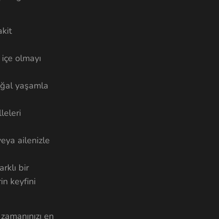
akit
 içe olmayı
Doğal yaşamla
leleri
eya ailenizle
rklı bir
in keyfini
 zamanınızı en