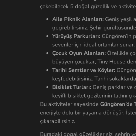
çekebilecek 5 doğal güzellik ve aktivite
Aile Piknik Alanları:
Geniş yeşil al
geçirebilirsiniz. Şehir gürültüsünd
Yürüyüş Parkurları:
Güngören’in pa
sevenler için ideal ortamlar sunar.
Çocuk Oyun Alanları:
Özellikle ço
büyüyen çocuklar, Tiny House deney
Tarihi Semtler ve Köyler:
Güngören
keşfedebilirsiniz. Tarihi sokaklar
Bisiklet Turları:
Geniş parklar ve d
keyifli bisiklet gezilerinin tadını çık
Bu aktiviteler sayesinde
Güngören’de 
enerjiyle dolu bir yaşama dönüşür. İster 
çıkarabilirsiniz.
Buradaki doğal güzellikler sizi şehrin