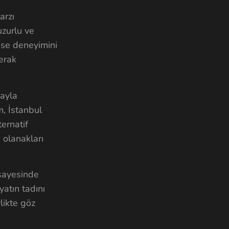
arzı
uzurlu ve
use deneyimini
merak
ğayla
, İstanbul
ernatif
 olanakları
 sayesinde
atın tadını
rlikte göz