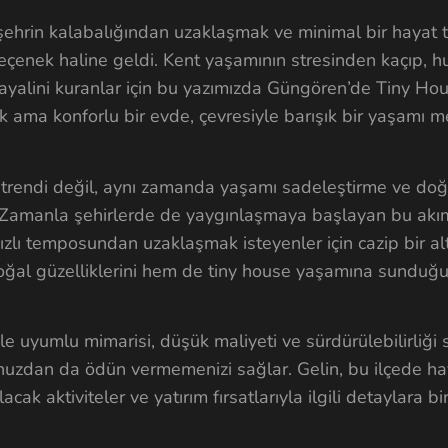
şehrin kalabalığından uzaklaşmak ve minimal bir hayat t
eçenek haline geldi. Kent yaşamının stresinden kaçıp, h
yalini kuranlar için bu yazımızda Güngören’de Tiny Ho
ük ama konforlu bir evde, çevresiyle barışık bir yaşamı 
 trendi değil, aynı zamanda yaşamı sadeleştirme ve do
. Zamanla şehirlerde de yaygınlaşmaya başlayan bu akım
zlı temposundan uzaklaşmak isteyenler için cazip bir alt
ğal güzelliklerini hem de tiny house yaşamına sunduğu
e uyumlu mimarisi, düşük maliyeti ve sürdürülebilirliği
nuzdan da ödün vermemenizi sağlar. Gelin, bu ilçede hay
acak aktiviteler ve yatırım fırsatlarıyla ilgili detaylara bi