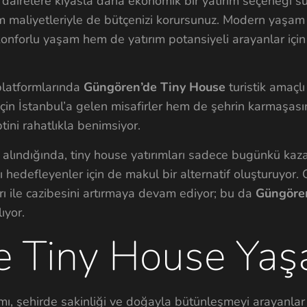
dairelere kıyasla daha ekonomik bir yatırım seçeneği su
m maliyetleriyle de bütçenizi korursunuz. Modern yaşam i
konforlu yaşam hem de yatırım potansiyeli arayanlar için
 platformlarında
Güngören’de Tiny House
turistik amaçlı 
ş için İstanbul’a gelen misafirler hem de şehrin karmaşa
ptini rahatlıkla benimsiyor.
 alındığında, tiny house yatırımları sadece bugünkü kaz
ı hedefleyenler için de makul bir alternatif oluşturuyor.
arı ile cazibesini artırmaya devam ediyor; bu da
Güngören
ıyor.
e Tiny House Yaş
ı, şehirde sakinliği ve doğayla bütünleşmeyi arayanlar i