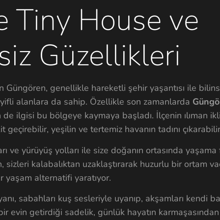
e Tiny House ve
iz Güzellikleri
n Güngören, genellikle hareketli şehir yaşantısı ile bilin
eyifli alanlara da sahip. Özellikle son zamanlarda
Güngör
n de ilgisi bu bölgeye kaymaya başladı. İlçenin ılıman ik
eçirebilir, yeşilin ve tertemiz havanın tadını çıkarabilir
arı ve yürüyüş yolları ile size doğanın ortasında yaşama f
sizleri kalabalıktan uzaklaştırarak huzurlu bir ortam v
ir yaşam alternatifi yaratıyor.
anı, sabahları kuş sesleriyle uyanıp, akşamları kendi b
 bir evin getirdiği sadelik, günlük hayatın karmaşasınd