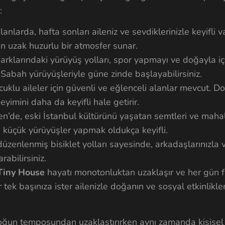
:
anlarda, hafta sonları aileniz ve sevdiklerinizle keyifli v
en uzak huzurlu bir atmosfer sunar.
rklarındaki yürüyüş yolları, spor yapmayı ve doğayla iç
 Sabah yürüyüşleriyle güne zinde başlayabilirsiniz.
cuklu aileler için güvenli ve eğlenceli alanlar mevcut. 
imini daha da keyifli hale getirir.
’de, eski İstanbul kültürünü yaşatan semtleri ve mahal
da küçük yürüyüşler yapmak oldukça keyifli.
üzenlenmiş bisiklet yolları sayesinde, arkadaşlarınızla v
arabilirsiniz.
Tiny House
hayatı monotonluktan uzaklaşır ve her gün fa
tek başınıza ister ailenizle doğanın ve sosyal etkinlikler
 yoğun temposundan uzaklaştırırken aynı zamanda kişisel