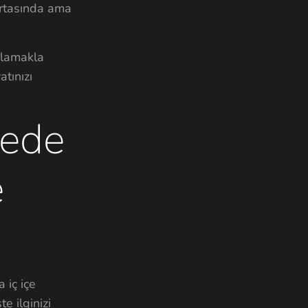
ortasında ama
mlamakla
tınızı
çede
e
 iç içe
e ilginizi