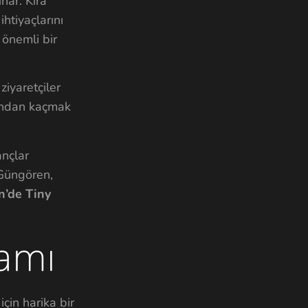
nar. Kira
htiyaçlarını
 önemli bir
ziyaretçiler
sından kaçmak
ançlar
 Güngören,
’de Tiny
amı
çin harika bir