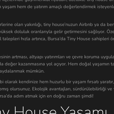
m yaşam hem de yatırım amaçlı değerlendirmek isteyenle
irlerine olan yakınlığı, tiny house’nuzun Airbnb ya da ben
üksek doluluk oranlarıyla gelir getirmesini sağlıyor. Öze
talepleri hızla artınca, Bursa’da Tiny House sahipleri ö
inin artması, altyapı yatırımları ve çevre koruma uygul
ın da değer kazanmasına yol açıyor. Hem doğal yaşamın ta
 faydalanmak mümkün.
i olarak kendinize hem huzurlu bir yaşam fırsatı yaratı
ış olursunuz. Ekolojik avantajları, sürdürülebilirliği ve 
ursa’da adım atmak için en doğru zaman şimdi!
ny House Yaşamı