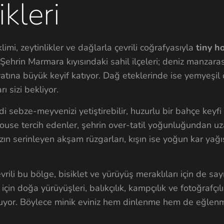
kleri
imi, zeytinlikler ve dağlarla çevrili coğrafyasıyla
tiny h
. Şehrin Marmara kıyısındaki sahil ilçeleri; deniz manzaras
ayatına büyük keyif katıyor. Dağ eteklerinde ise yemyeşil
ı sizi bekliyor.
i sebze-meyvenizi yetiştirebilir, huzurlu bir bahçe keyfi
House tercih edenler, şehrin over-tatil yoğunluğundan uza
ın serinleyen akşam rüzgarları, kışın ise yoğun kar yağı
vrili bu bölge, bisiklet ve yürüyüş meraklıları için de sayı
in doğa yürüyüşleri, balıkçılık, kampçılık ve fotoğrafçılı
 oluyor. Böylece minik eviniz hem dinlenme hem de eğlenm