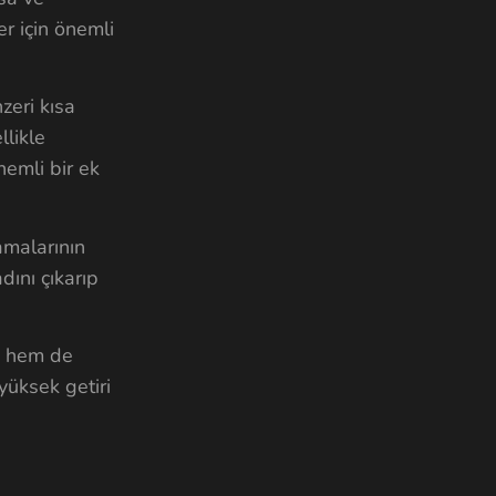
r için önemli
zeri kısa
llikle
nemli bir ek
amalarının
dını çıkarıp
r, hem de
yüksek getiri