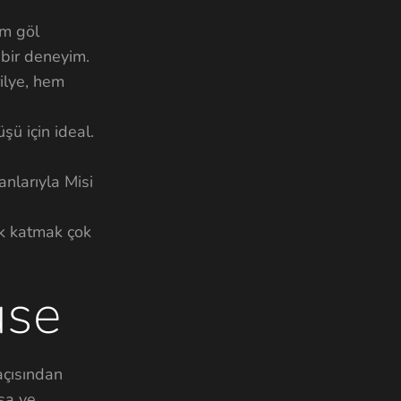
em göl
bir deneyim.
rilye, hem
ü için ideal.
anlarıyla Misi
ik katmak çok
use
açısından
rsa ve