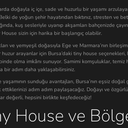
arda doğayla iç içe, sade ve huzurlu bir yaşamı arzulaya
 Belki de yoğun şehir hayatından bıktınız, stresten ve b
ında, kuş sesleriyle uyanıp akşamları bahçenizde çayını
ouse sizin için harika bir başlangıç olabilir.
akları ve yemyeşil doğasıyla Ege ve Marmara’nın birleşi
r huzur arayanlar için Bursa’daki tiny house seçenekleri,
binde olma imkânı sunuyor. Samimi komşuluklar, temiz 
a bir adım daha yaklaşabilirsiniz.
 yaşamının sunduğu avantajları, Bursa’nın eşsiz doğal gü
 ettiklerinizi adım adım paylaşacağız. Doğayı ve özgürl
 değerli, hepsini birlikte keşfedeceğiz!
ny House ve Bölg