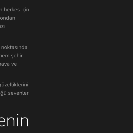
n herkes için
etondan
zı
m noktasında
 hem şehir
hava ve
zelliklerini
üğü sevenler
enin