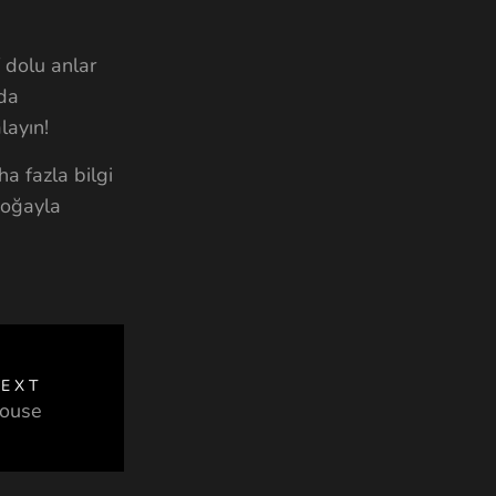
f dolu anlar
ada
layın!
a fazla bilgi
doğayla
EXT
House