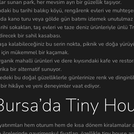
ar sunan park, her mevsim ayrı bir güzellik taşıyor.
daki bu tarihi balıkçı köyü, rengârenk evleri ve muhteş
ada kano turu veya gölde gün batımı izlemek unutulmaz 
ihi sokakları, taş evleri ve taze deniz ürünleriyle ünlü T
direcek bir sahil kasabası.
a kalabileceğiniz bu serin nokta, piknik ve doğa yürüyüş
k için mükemmel bir kaçamak.
anik mahalli ürünleri ve dere kıyısındaki kafe ve restor
rika bir alternatif sunuyor.
deki bu doğal güzelliklerle günlerinize renk ve dinginl
bir hikâye ve yeni deneyimler vaat ediyor.
 Bursa’da Tiny Ho
yatırımları hem oturum hem de kısa dönem kiralamalar 
e ilçelerinde gayrimenkul fiyatları, özellikle tiny house a