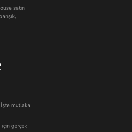
House satın
arışık,
e
 İşte mutlaka
 için gerçek