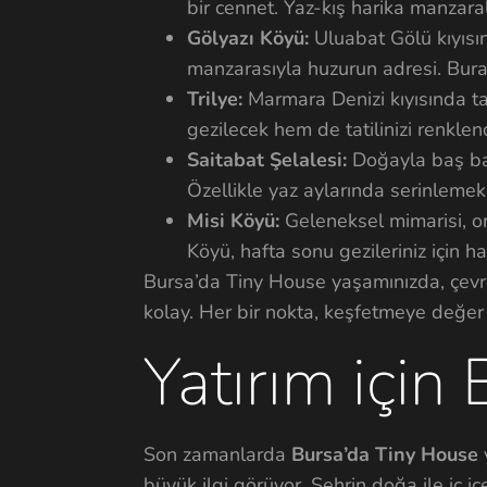
bir cennet. Yaz-kış harika manzaral
Gölyazı Köyü:
Uluabat Gölü kıyısın
manzarasıyla huzurun adresi. Bur
Trilye:
Marmara Denizi kıyısında tar
gezilecek hem de tatilinizi renklen
Saitabat Şelalesi:
Doğayla baş baş
Özellikle yaz aylarında serinleme
Misi Köyü:
Geleneksel mimarisi, org
Köyü, hafta sonu gezileriniz için ha
Bursa’da Tiny House yaşamınızda, çevre
kolay. Her bir nokta, keşfetmeye değer 
Yatırım için
Son zamanlarda
Bursa’da Tiny House
büyük ilgi görüyor. Şehrin doğa ile iç iç