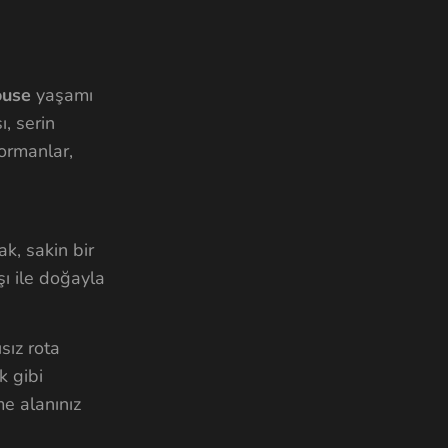
ouse
yaşamı
ı, serin
 ormanlar,
k, sakin bir
şı ile doğayla
sız rota
k gibi
e alanınız