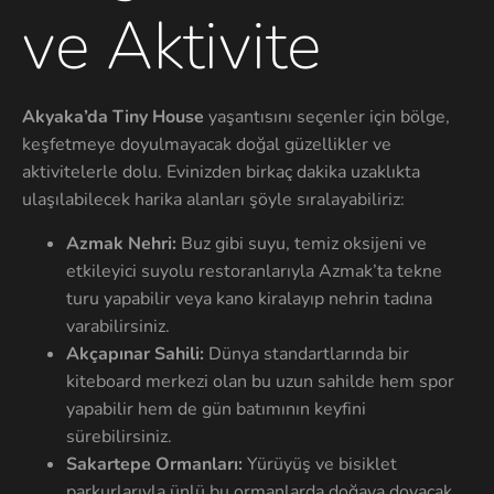
ve Aktivite
Akyaka’da Tiny House
yaşantısını seçenler için bölge,
keşfetmeye doyulmayacak doğal güzellikler ve
aktivitelerle dolu. Evinizden birkaç dakika uzaklıkta
ulaşılabilecek harika alanları şöyle sıralayabiliriz:
Azmak Nehri:
Buz gibi suyu, temiz oksijeni ve
etkileyici suyolu restoranlarıyla Azmak’ta tekne
turu yapabilir veya kano kiralayıp nehrin tadına
varabilirsiniz.
Akçapınar Sahili:
Dünya standartlarında bir
kiteboard merkezi olan bu uzun sahilde hem spor
yapabilir hem de gün batımının keyfini
sürebilirsiniz.
Sakartepe Ormanları:
Yürüyüş ve bisiklet
parkurlarıyla ünlü bu ormanlarda doğaya doyacak,