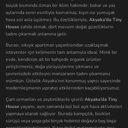
büyük kısmında ılıman bir iklim hakimdir; bahar ve yaz
aylarında serin esintiyle kavrulmaz, kışın ise yumuşak
hava sizi asla üşütmez. Bu özellikleriyle,
Akyaka’da Tiny
House
sahibi olmak, dört mevsim doğal güzelliklerin
tadını çıkarmak anlamına gelir.
Burası, sıkışık apartman yaşantısından uzaklaşmak
isteyenler için kelimenin tam anlamıyla ideal. Minik bir
evde, kendinize ait bir bahçede organik ürünler
yetiştirmeniz, doğa yürüyüşlerine çıkmanız ve
çevrenizdeki etkileyici manzaranın tadını çıkarmanız
mümkün. Üstelik Akyaka’nın korunmuş yapısı sayesinde
modernleşmenin yıpratıcı etkilerinden kaçabiliyorsunuz.
Çam ormanları ve zeytinliklerle çevrili
Akyaka’da Tiny
House
yaşamı, aynı zamanda bol bol açık hava aktiviteleri
yapmaya olanak sağlıyor. Burada kampçılık, bisiklet
sürüşü veya yoga gibi birçok hobinizi doğayla baş başa
gerçekleştirebilirsiniz. Evler doğal malzemelerle inşa