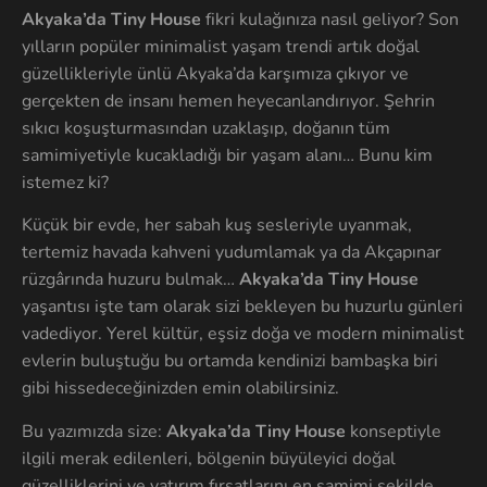
Akyaka’da Tiny House
fikri kulağınıza nasıl geliyor? Son
yılların popüler minimalist yaşam trendi artık doğal
güzellikleriyle ünlü Akyaka’da karşımıza çıkıyor ve
gerçekten de insanı hemen heyecanlandırıyor. Şehrin
sıkıcı koşuşturmasından uzaklaşıp, doğanın tüm
samimiyetiyle kucakladığı bir yaşam alanı… Bunu kim
istemez ki?
Küçük bir evde, her sabah kuş sesleriyle uyanmak,
tertemiz havada kahveni yudumlamak ya da Akçapınar
rüzgârında huzuru bulmak…
Akyaka’da Tiny House
yaşantısı işte tam olarak sizi bekleyen bu huzurlu günleri
vadediyor. Yerel kültür, eşsiz doğa ve modern minimalist
evlerin buluştuğu bu ortamda kendinizi bambaşka biri
gibi hissedeceğinizden emin olabilirsiniz.
Bu yazımızda size:
Akyaka’da Tiny House
konseptiyle
ilgili merak edilenleri, bölgenin büyüleyici doğal
güzelliklerini ve yatırım fırsatlarını en samimi şekilde